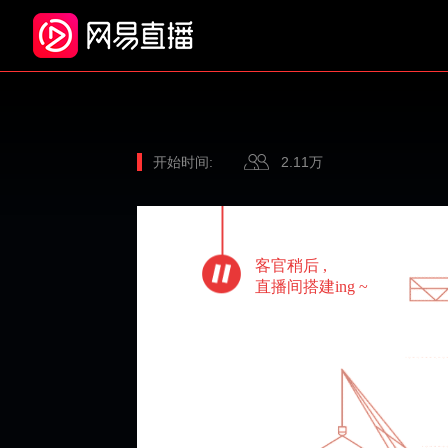
开始时间:
2.11万
客官稍后 ,
直播间搭建ing
~