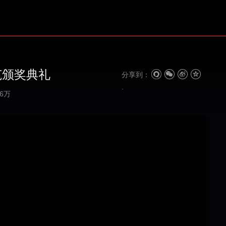
范颁奖典礼
分享到：
06万