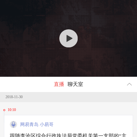
回顾
331532
人参与
直播
聊天室
2018-11-30
10:10
网易青岛 小易哥
跟随李沧区综合行政执法局党委机关第一支部的“主