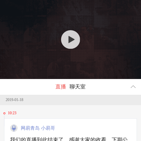
回顾
197689
人参与
直播
聊天室
2019-01-18
10:23
网易青岛 小易哥
我们的直播到此结束了，感谢大家的收看。下期公