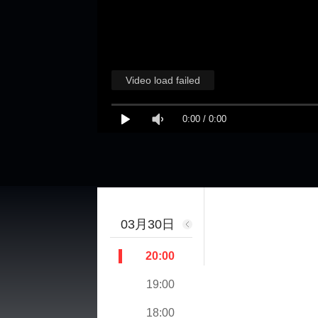
Video load failed
0:00
/
0:00
03月30日
20:00
19:00
18:00