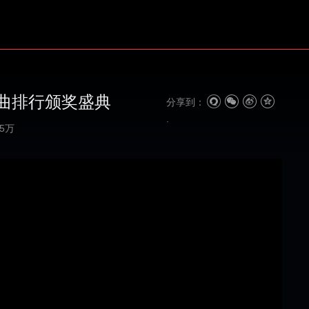
曲排行颁奖盛典
分享到：
65万