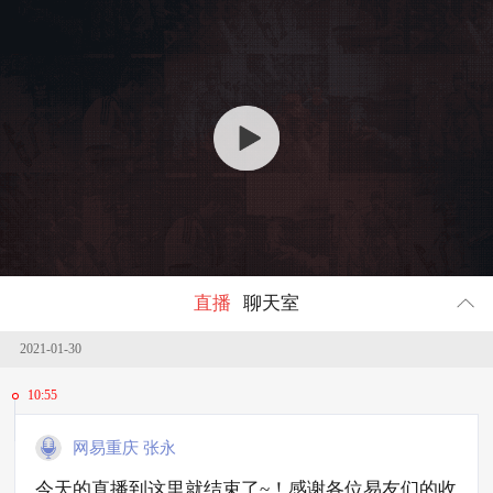
回顾
656690
人参与
直播
聊天室
2021-01-30
10:55
网易重庆 张永
今天的直播到这里就结束了~！感谢各位易友们的收