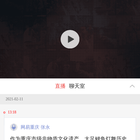
回顾
13474323
人参与
直播
聊天室
2021-02-11
13:18
网易重庆 张永
作为重庆市级非物质文化遗产，大足鲤鱼灯舞历史