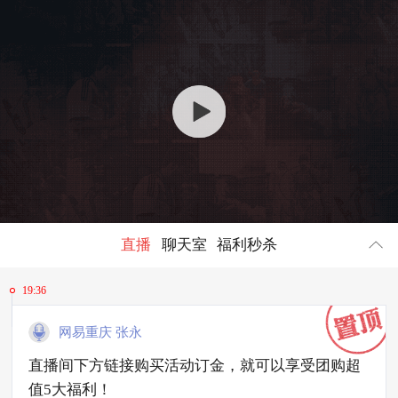
回顾
634986
人参与
直播
聊天室
福利秒杀
19:36
网易重庆 张永
直播间下方链接购买活动订金，就可以享受团购超
值5大福利！