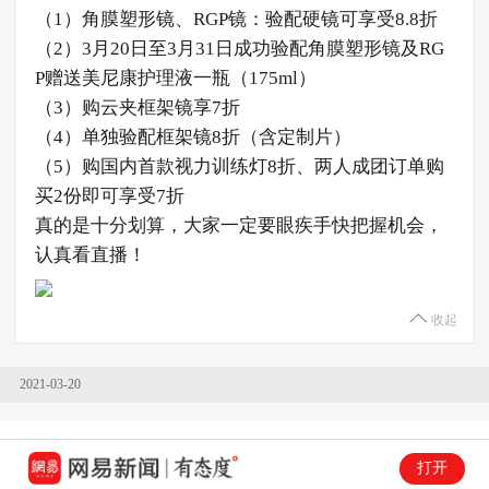
（1）角膜塑形镜、RGP镜：验配硬镜可享受8.8折
（2）3月20日至3月31日成功验配角膜塑形镜及RG
P赠送美尼康护理液一瓶（175ml）
（3）购云夹框架镜享7折
（4）单独验配框架镜8折（含定制片）
（5）购国内首款视力训练灯8折、两人成团订单购
买2份即可享受7折
真的是十分划算，大家一定要眼疾手快把握机会，
认真看直播！
收起
2021-03-20
20:30
打开
网易重庆 张永