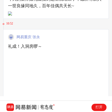
一世良缘同地久，百年佳偶共天长~
10:52
网易重庆 张永
礼成！入洞房啰～
打开