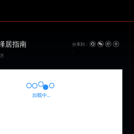
择居指南
分享到：
3万