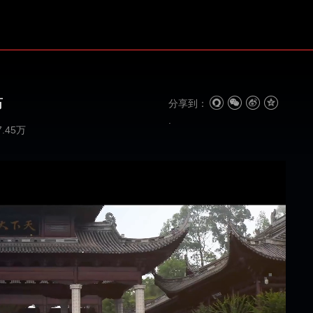
布
分享到：
7.45万