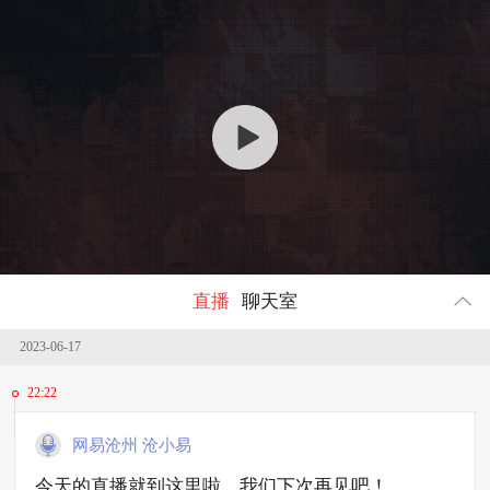
回顾
265658
人参与
直播
聊天室
2023-06-17
22:22
网易沧州 沧小易
今天的直播就到这里啦，我们下次再见吧！