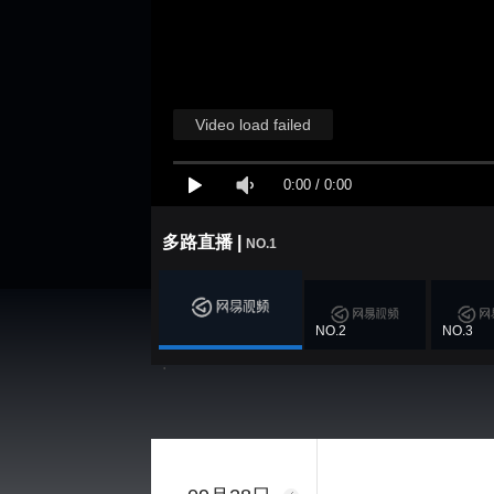
Video load failed
0:00
/
0:00
多路直播 |
NO.
1
NO.
2
NO.
3