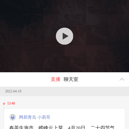
回顾
338304
人参与
直播
聊天室
2022-04-19
13:40
网易青岛 小易哥
春茶生海市，崂峰云上芽。4月20日，二十四节气