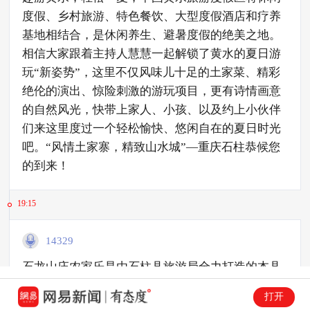
度假、乡村旅游、特色餐饮、大型度假酒店和疗养
基地相结合，是休闲养生、避暑度假的绝美之地。
相信大家跟着主持人慧慧一起解锁了黄水的夏日游
玩“新姿势”，这里不仅风味儿十足的土家菜、精彩
绝伦的演出、惊险刺激的游玩项目，更有诗情画意
的自然风光，快带上家人、小孩、以及约上小伙伴
们来这里度过一个轻松愉快、悠闲自在的夏日时光
吧。“风情土家寨，精致山水城”—重庆石柱恭候您
的到来！
19:15
14329
石龙山庄农家乐是由石柱县旅游局全力打造的本县
第一家集住宿、餐饮、会议、休闲、度假于一体的
打开
三星级农家乐。建于302 省道旁边（位于石家乡与