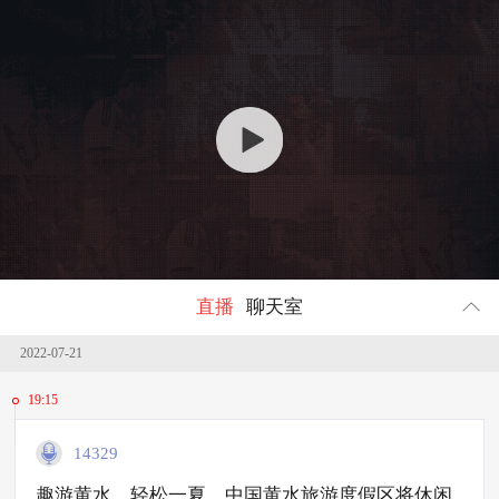
回顾
2093735
人参与
直播
聊天室
2022-07-21
19:15
14329
趣游黄水，轻松一夏，中国黄水旅游度假区将休闲