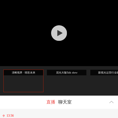
回顾
1264081
人参与
清晰视界 · 睛彩未来
屈光大咖Talk show
眼视光运营行业
直播
聊天室
13:56