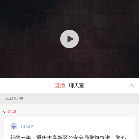
回顾
599742
人参与
直播
聊天室
2023-01-09
14:39
14329
新的一年，重庆市高新区公安分局擎旗奋进、警心