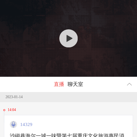
回顾
661836
人参与
直播
聊天室
2023-01-14
14:04
14329
沙磁巷海尔一城一味暨第七届重庆文化旅游惠民消